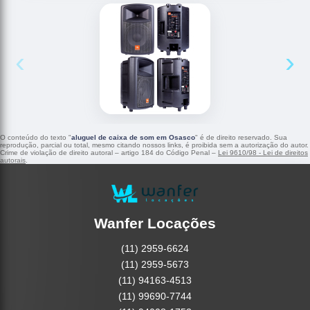
‹
›
O conteúdo do texto "
aluguel de caixa de som em Osasco
" é de direito reservado. Sua
reprodução, parcial ou total, mesmo citando nossos links, é proibida sem a autorização do autor.
Crime de violação de direito autoral – artigo 184 do Código Penal –
Lei 9610/98 - Lei de direitos
autorais
.
Wanfer Locações
(11) 2959-6624
(11) 2959-5673
(11) 94163-4513
(11) 99690-7744