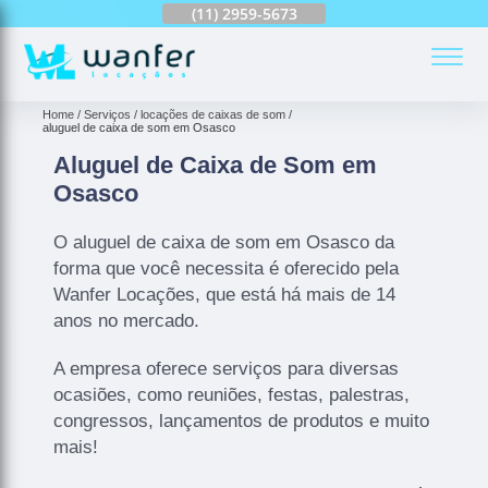
(11)
2959-6624
(11)
2959-5673
(11)
94163-4513
(
Home
Serviços
locações de caixas de som
aluguel de caixa de som em Osasco
Aluguel de Caixa de Som em
Osasco
O aluguel de caixa de som em Osasco da
forma que você necessita é oferecido pela
Wanfer Locações, que está há mais de 14
anos no mercado.
A empresa oferece serviços para diversas
ocasiões, como reuniões, festas, palestras,
congressos, lançamentos de produtos e muito
mais!