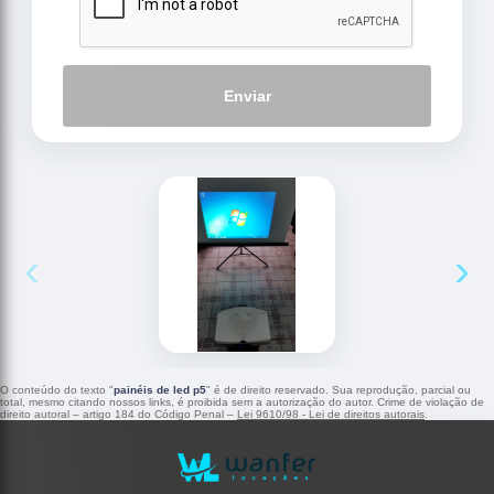
Enviar
‹
›
O conteúdo do texto "
painéis de led p5
" é de direito reservado. Sua reprodução, parcial ou
total, mesmo citando nossos links, é proibida sem a autorização do autor. Crime de violação de
direito autoral – artigo 184 do Código Penal –
Lei 9610/98 - Lei de direitos autorais
.