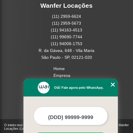
Wanfer Locações
(11) 2959-6624
(11) 2959-5673
(11) 94163-4513
(11) 99690-7744
(11) 94008-1753
R. da Gávea, 648 - Vila Maria
São Paulo - SP, 02121-020
Home
Empresa
Missão
Olá! Fale agora pelo WhatsApp.
Serviços
Contato
Mapa do site
Mais Serviços
O inteiro teor deste site está sujeito à proteção de direitos autorais. Copyright© Wanfer
Locações (Lei 9610 de 19/02/1998)