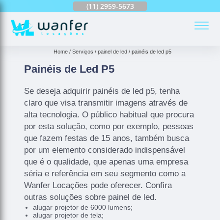
(11)
2959-6624
(11)
2959-5673
(11)
94163-4513
(
Home
Serviços
painel de led
painéis de led p5
Painéis de Led P5
Se deseja adquirir painéis de led p5, tenha
claro que visa transmitir imagens através de
alta tecnologia. O público habitual que procura
por esta solução, como por exemplo, pessoas
que fazem festas de 15 anos, também busca
por um elemento considerado indispensável
que é o qualidade, que apenas uma empresa
séria e referência em seu segmento como a
Wanfer Locações pode oferecer. Confira
outras soluções sobre painel de led.
alugar projetor de 6000 lumens;
alugar projetor de tela;