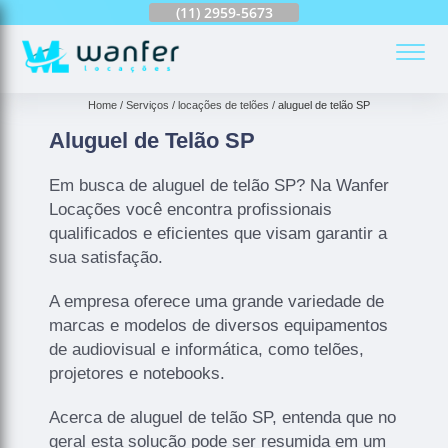
(11)
2959-6624
(11)
2959-5673
(11)
94163-4513
(
Home
Serviços
locações de telões
aluguel de telão SP
Aluguel de Telão SP
Em busca de aluguel de telão SP? Na Wanfer
Locações você encontra profissionais
qualificados e eficientes que visam garantir a
sua satisfação.
A empresa oferece uma grande variedade de
marcas e modelos de diversos equipamentos
de audiovisual e informática, como telões,
projetores e notebooks.
Acerca de aluguel de telão SP, entenda que no
geral esta solução pode ser resumida em um