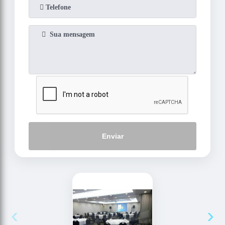
Enviar
‹
›