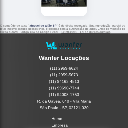
O conteúdo do texto "
aluguel de telão SP
" é de direito reservado. Sua reprodução, parcial ou
total, mesmo citando nossos links, é proibida sem a autorização do autor. Crime de violação de
direito autoral – artigo 184 do Código Penal –
Lei 9610/98 - Lei de direitos autorais
.
Wanfer Locações
(11) 2959-6624
(11) 2959-5673
(11) 94163-4513
(11) 99690-7744
(11) 94008-1753
R. da Gávea, 648 - Vila Maria
São Paulo - SP, 02121-020
Home
Empresa