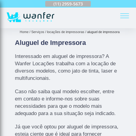
(11)
2959-6624
(11)
2959-5673
(11)
94163-4513
(
Home
Serviços
locações de impressoras
aluguel de impressora
Aluguel de Impressora
Interessado em aluguel de impressora? A
Wanfer Locações trabalha com a locação de
diversos modelos, como jato de tinta, laser e
multifuncionais.
Caso não saiba qual modelo escolher, entre
em contato e informe-nos sobre suas
necessidades para que o modelo mais
adequado para a sua situação seja indicado.
Já que você optou por aluguel de impressora,
esteja ciente que é ideal para fornecer