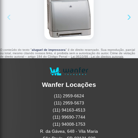
‹
›
O conteúdo do texto "
aluguel de impressora
" é de direito reservado. Sua reprodução, parcial
ou total, mesmo citando nossos links, é proibida sem a autorização do autor. Crime de violação
de direito autoral – artigo 184 do Código Penal –
Lei 9610/98 - Lei de direitos autorais
.
Wanfer Locações
(11) 2959-6624
(11) 2959-5673
(11) 94163-4513
(11) 99690-7744
(11) 94008-1753
R. da Gávea, 648 - Vila Maria