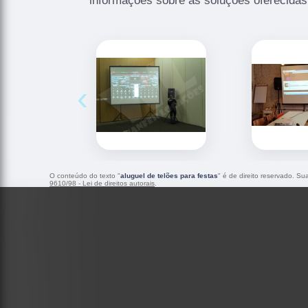
informações sobre as soluções oferecidas
‹
O conteúdo do texto "
aluguel de telões para festas
" é de direito reservado. Su
9610/98 - Lei de direitos autorais
.