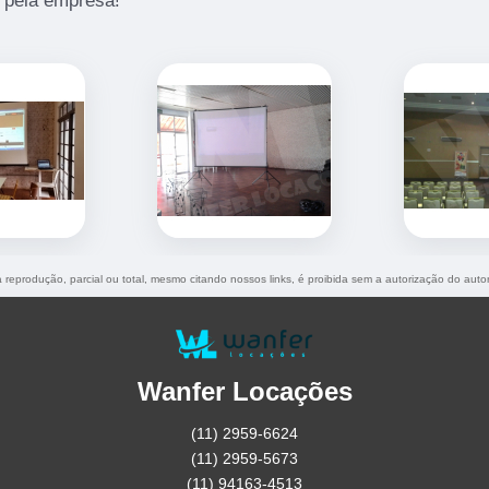
 pela empresa!
a reprodução, parcial ou total, mesmo citando nossos links, é proibida sem a autorização do auto
Wanfer Locações
(11) 2959-6624
(11) 2959-5673
(11) 94163-4513