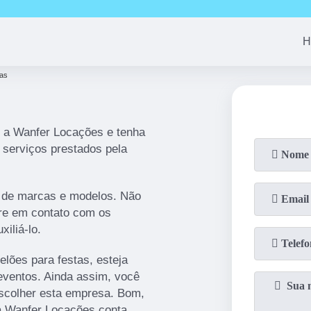
(11)
94163-4513
(11)
99690-7744
(11)
94008-1
H
tas
m a Wanfer Locações e tenha
s serviços prestados pela
 de marcas e modelos. Não
tre em contato com os
iliá-lo.
elões para festas, esteja
 eventos. Ainda assim, você
escolher esta empresa. Bom,
a Wanfer Locações conta