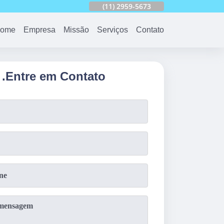
753
(11)
2959-6624
(11)
2959-5673
(11)
94163-4513
ome
Empresa
Missão
Serviços
Contato
.
Entre em Contato