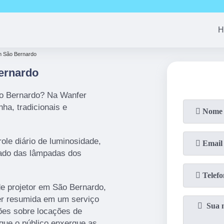
(11)
94163-4513
(11)
99690-7744
(11)
94008-1
H
em São Bernardo
ernardo
ão Bernardo? Na Wanfer
ha, tradicionais e
le diário de luminosidade,
tado das lâmpadas dos
e projetor em São Bernardo,
er resumida em um serviço
ões sobre locações de
r que o público enxergue as