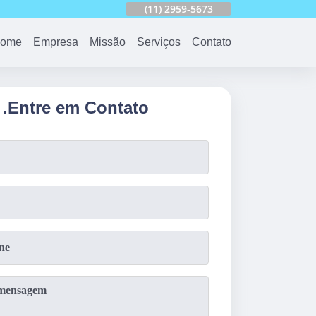
753
(11)
2959-6624
(11)
2959-5673
(11)
94163-4513
ome
Empresa
Missão
Serviços
Contato
.
Entre em Contato