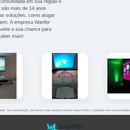
onsolidada em sua região e
 são mais de 14 anos
as soluções, como alugar
magem. A empresa Wanfer
eite a sua chance para
saber mais!
rvado. Sua reprodução, parcial ou total, mesmo citando nossos links, é proibida sem a autorizaçã