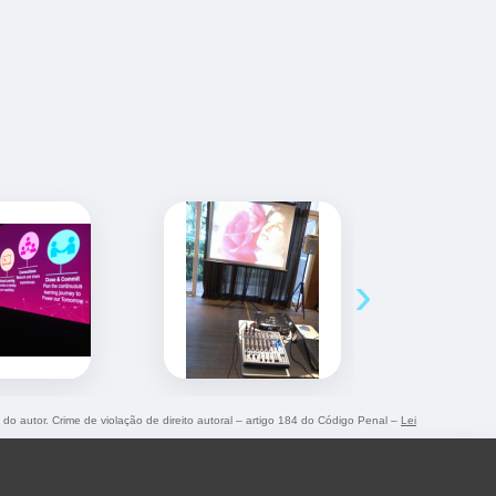
›
o do autor. Crime de violação de direito autoral – artigo 184 do Código Penal –
Lei