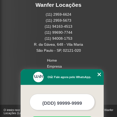
Wanfer Locações
(11) 2959-6624
(11) 2959-5673
(11) 94163-4513
(11) 99690-7744
(11) 94008-1753
R. da Gávea, 648 - Vila Maria
São Paulo - SP, 02121-020
Home
Empresa
Missão
Olá! Fale agora pelo WhatsApp.
Serviços
Contato
Mapa do site
Mais Serviços
O inteiro teor deste site está sujeito à proteção de direitos autorais. Copyright© Wanfer
Locações (Lei 9610 de 19/02/1998)