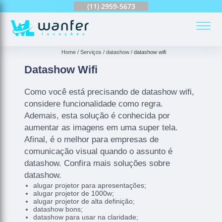
(11)
2959-6624
(11)
2959-5673
(11)
94163-4513
(
Home
Serviços
datashow
datashow wifi
Datashow Wifi
Como você está precisando de datashow wifi,
considere funcionalidade como regra.
Ademais, esta solução é conhecida por
aumentar as imagens em uma super tela.
Afinal, é o melhor para empresas de
comunicação visual quando o assunto é
datashow. Confira mais soluções sobre
datashow.
alugar projetor para apresentações;
alugar projetor de 1000w;
alugar projetor de alta definição;
datashow bons;
datashow para usar na claridade;