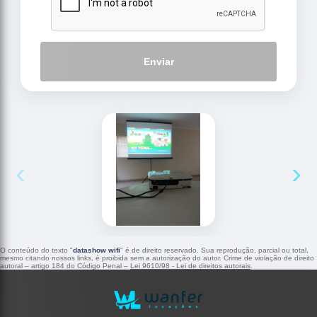
Enviar
‹
›
O conteúdo do texto "
datashow wifi
" é de direito reservado. Sua reprodução, parcial ou total,
mesmo citando nossos links, é proibida sem a autorização do autor. Crime de violação de direito
autoral – artigo 184 do Código Penal –
Lei 9610/98 - Lei de direitos autorais
.