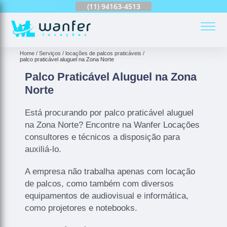
(11)
2959-5673
(11)
94163-4513
(11)
99690-7744
(
Home
Serviços
locações de palcos praticáveis
palco praticável aluguel na Zona Norte
Palco Praticável Aluguel na Zona
Norte
Está procurando por palco praticável aluguel
na Zona Norte? Encontre na Wanfer Locações
consultores e técnicos a disposição para
auxiliá-lo.
A empresa não trabalha apenas com locação
de palcos, como também com diversos
equipamentos de audiovisual e informática,
como projetores e notebooks.