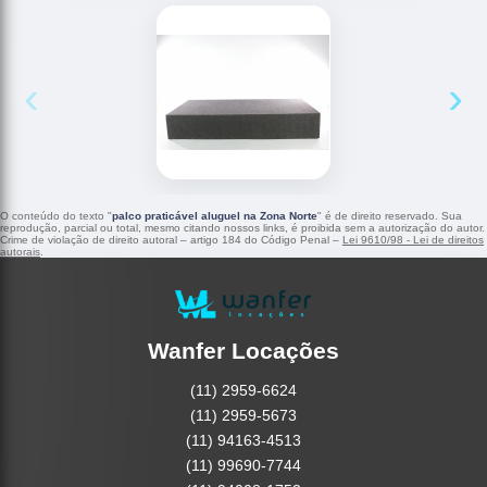
‹
›
O conteúdo do texto "
palco praticável aluguel na Zona Norte
" é de direito reservado. Sua
reprodução, parcial ou total, mesmo citando nossos links, é proibida sem a autorização do autor.
Crime de violação de direito autoral – artigo 184 do Código Penal –
Lei 9610/98 - Lei de direitos
autorais
.
Wanfer Locações
(11) 2959-6624
(11) 2959-5673
(11) 94163-4513
(11) 99690-7744