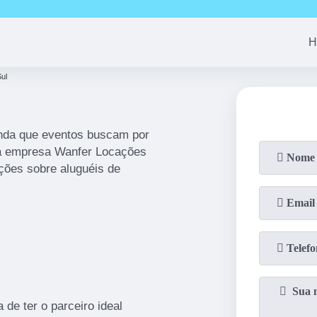
(11)
94163-4513
(11)
99690-7744
(11)
94008-1
H
Sul
enda que eventos buscam por
 a empresa Wanfer Locações
ções sobre aluguéis de
de ter o parceiro ideal