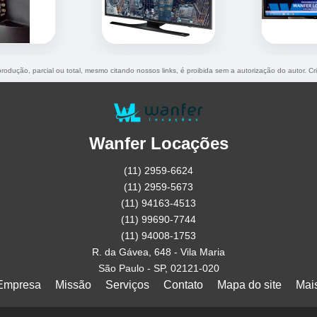
produção, parcial ou total, mesmo citando nossos links, é proibida sem a autorização do autor. C
Wanfer Locações
(11) 2959-6624
(11) 2959-5673
(11) 94163-4513
(11) 99690-7744
(11) 94008-1753
R. da Gávea, 648 - Vila Maria
São Paulo - SP, 02121-020
Empresa
Missão
Serviços
Contato
Mapa do site
Mai