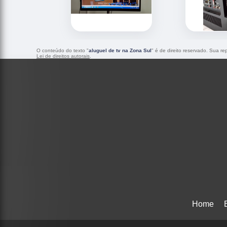
O conteúdo do texto "
aluguel de tv na Zona Sul
" é de direito reservado. Sua re
Lei de direitos autorais
.
Home