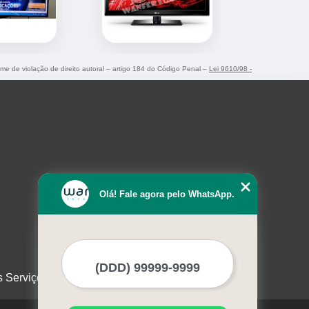
rime de violação de direito autoral – artigo 184 do Código Penal –
Lei 9610/98 -
Olá! Fale agora pelo WhatsApp.
s Serviços