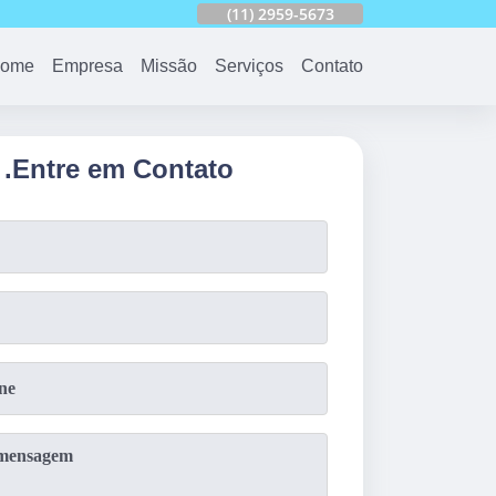
753
(11)
2959-6624
(11)
2959-5673
(11)
94163-4513
ome
Empresa
Missão
Serviços
Contato
.
Entre em Contato