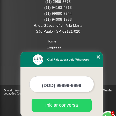
(11) 2959-5673
(11) 94163-4513
(11) 99690-7744
(11) 94008-1753
R. da Gávea, 648 - Vila Maria
São Paulo - SP, 02121-020
Home
Empresa
Missão
Serviços
Olá! Fale agora pelo WhatsApp.
Contato
Mapa do site
Mais Serviços
O inteiro teor deste site está sujeito à proteção de direitos autorais. Copyright© Wanfer
Locações (Lei 9610 de 19/02/1998)
Iniciar conversa
1