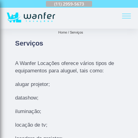
(11)
2959-6624
(11)
2959-5673
(11)
94163-4513
(
Home
Serviços
Serviços
A Wanfer Locações oferece vários tipos de
equipamentos para aluguel, tais como:
alugar projetor;
datashow;
iluminação;
locação de tv;