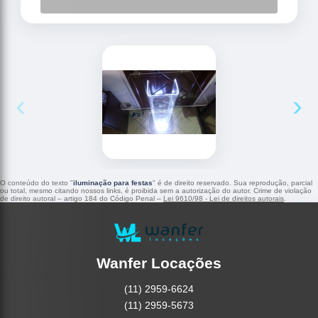
‹
›
O conteúdo do texto "
iluminação para festas
" é de direito reservado. Sua reprodução, parcial
ou total, mesmo citando nossos links, é proibida sem a autorização do autor. Crime de violação
de direito autoral – artigo 184 do Código Penal –
Lei 9610/98 - Lei de direitos autorais
.
Wanfer Locações
(11) 2959-6624
(11) 2959-5673