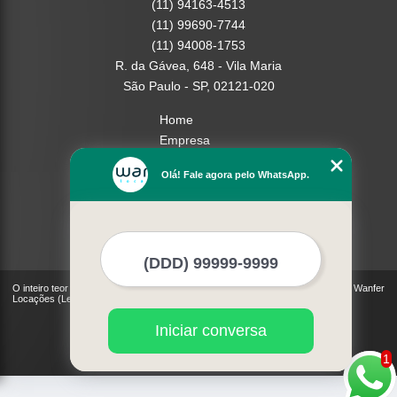
(11) 94163-4513
(11) 99690-7744
(11) 94008-1753
R. da Gávea, 648 - Vila Maria
São Paulo - SP, 02121-020
Home
Empresa
Missão
Olá! Fale agora pelo WhatsApp.
Serviços
Contato
Mapa do site
Mais Serviços
O inteiro teor deste site está sujeito à proteção de direitos autorais. Copyright© Wanfer
Locações (Lei 9610 de 19/02/1998)
Iniciar conversa
1