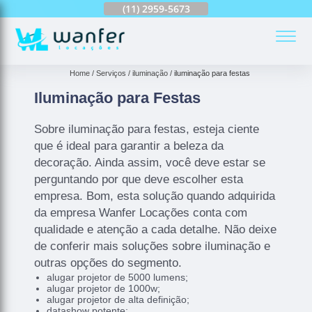
(11)
2959-6624
(11)
2959-5673
(11)
94163-4513
(
Home
Serviços
iluminação
iluminação para festas
Iluminação para Festas
Sobre iluminação para festas, esteja ciente
que é ideal para garantir a beleza da
decoração. Ainda assim, você deve estar se
perguntando por que deve escolher esta
empresa. Bom, esta solução quando adquirida
da empresa Wanfer Locações conta com
qualidade e atenção a cada detalhe. Não deixe
de conferir mais soluções sobre iluminação e
outras opções do segmento.
alugar projetor de 5000 lumens;
alugar projetor de 1000w;
alugar projetor de alta definição;
datashow potente;