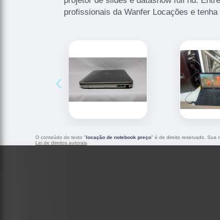
projetor de slides e datashow full hd. Ent
profissionais da Wanfer Locações e tenha 
‹
O conteúdo do texto "
locação de notebook preço
" é de direito reservado. Sua 
Lei de direitos autorais
.