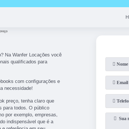
(11)
94163-4513
(11)
99690-7744
(11)
94008-1
H
preço
ço? Na Wanfer Locações você
nais qualificados para
tebooks com configurações e
a necessidade!
ok preço, tenha claro que
 para todos. O público
omo por exemplo, empresas,
o indispensável que é a
 e referência em seu