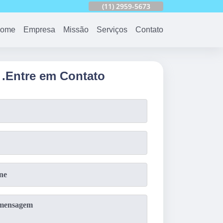
753
(11)
2959-6624
(11)
2959-5673
(11)
94163-4513
ome
Empresa
Missão
Serviços
Contato
.
Entre em Contato