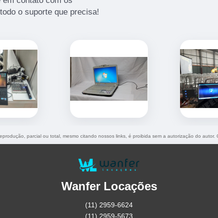
re em contato com os
todo o suporte que precisa!
reprodução, parcial ou total, mesmo citando nossos links, é proibida sem a autorização do autor.
Wanfer Locações
(11) 2959-6624
(11) 2959-5673