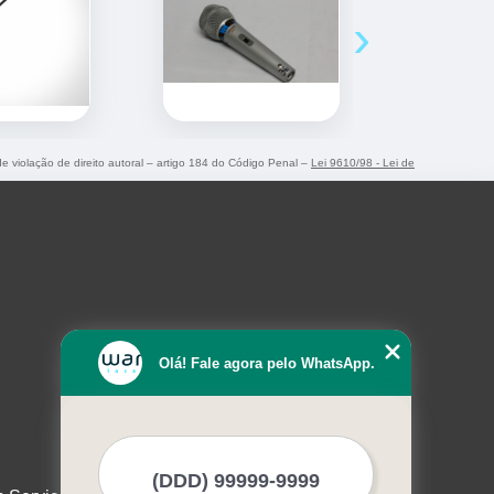
›
de violação de direito autoral – artigo 184 do Código Penal –
Lei 9610/98 - Lei de
Olá! Fale agora pelo WhatsApp.