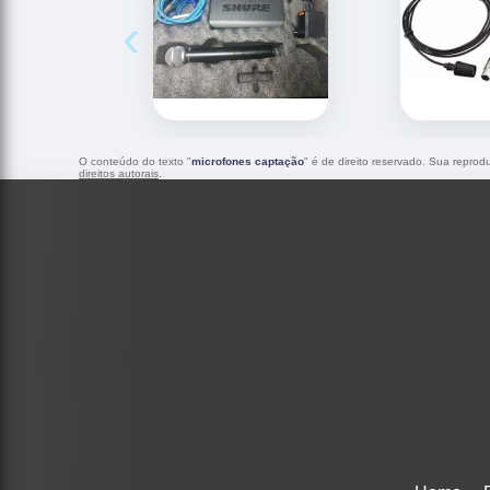
‹
O conteúdo do texto "
microfones captação
" é de direito reservado. Sua reprod
direitos autorais
.