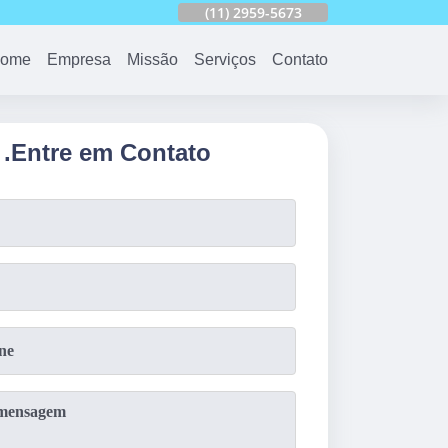
753
(11)
2959-6624
(11)
2959-5673
(11)
94163-4513
ome
Empresa
Missão
Serviços
Contato
.
Entre em Contato