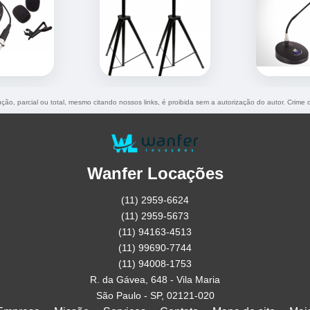
ução, parcial ou total, mesmo citando nossos links, é proibida sem a autorização do autor. Crime 
Wanfer Locações
(11) 2959-6624
(11) 2959-5673
(11) 94163-4513
(11) 99690-7744
(11) 94008-1753
R. da Gávea, 648 - Vila Maria
São Paulo - SP, 02121-020