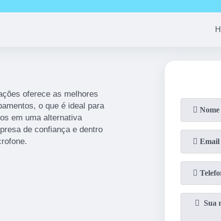
(11)
94163-4513
(11)
99690-7744
(11)
94008-1
H
ações oferece as melhores
amentos, o que é ideal para
dos em uma alternativa
presa de confiança e dentro
crofone.