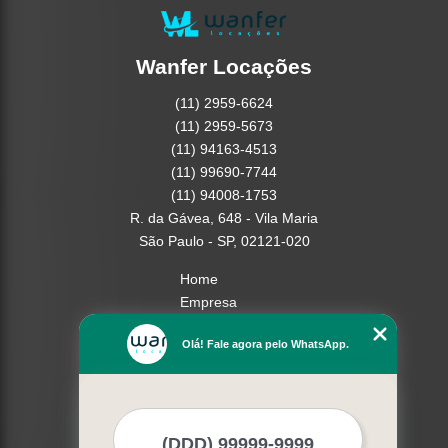
Wanfer Locações
(11) 2959-6624
(11) 2959-5673
(11) 94163-4513
(11) 99690-7744
(11) 94008-1753
R. da Gávea, 648 - Vila Maria
São Paulo - SP, 02121-020
Home
Empresa
Missão
Olá! Fale agora pelo WhatsApp.
Serviços
Contato
Mapa do site
Mais Serviços