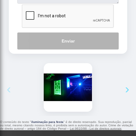
Enviar
‹
›
O conteúdo do texto "
iluminação para festa
" é de direito reservado. Sua reprodução, parcial
ou total, mesmo citando nossos links, é proibida sem a autorização do autor. Crime de violação
de direito autoral – artigo 184 do Código Penal –
Lei 9610/98 - Lei de direitos autorais
.