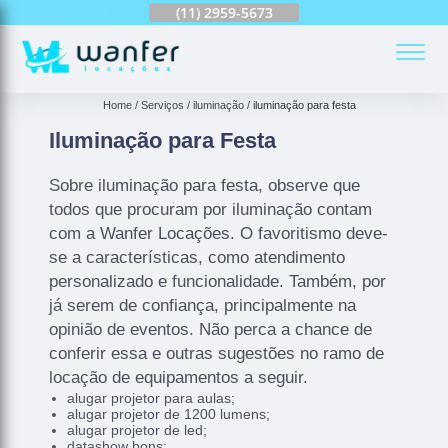
(11)
2959-6624
(11)
2959-5673
(11)
94163-4513
(
Home
Serviços
iluminação
iluminação para festa
Iluminação para Festa
Sobre iluminação para festa, observe que
todos que procuram por iluminação contam
com a Wanfer Locações. O favoritismo deve-
se a características, como atendimento
personalizado e funcionalidade. Também, por
já serem de confiança, principalmente na
opinião de eventos. Não perca a chance de
conferir essa e outras sugestões no ramo de
locação de equipamentos a seguir.
alugar projetor para aulas;
alugar projetor de 1200 lumens;
alugar projetor de led;
datashow bons;