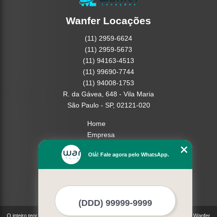
Wanfer Locações
(11) 2959-6624
(11) 2959-5673
(11) 94163-4513
(11) 99690-7744
(11) 94008-1753
R. da Gávea, 648 - Vila Maria
São Paulo - SP, 02121-020
Home
Empresa
Missão
Olá! Fale agora pelo WhatsApp.
Serviços
Contato
Mapa do site
Mais Serviços
O inteiro teor deste site está sujeito à proteção de direitos autorais. Copyright© Wanfer