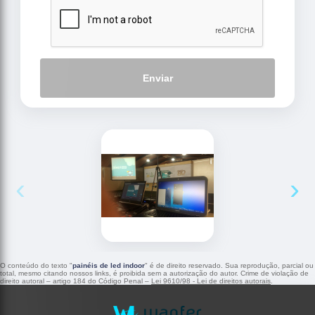
Enviar
‹
›
O conteúdo do texto "
painéis de led indoor
" é de direito reservado. Sua reprodução, parcial ou
total, mesmo citando nossos links, é proibida sem a autorização do autor. Crime de violação de
direito autoral – artigo 184 do Código Penal –
Lei 9610/98 - Lei de direitos autorais
.