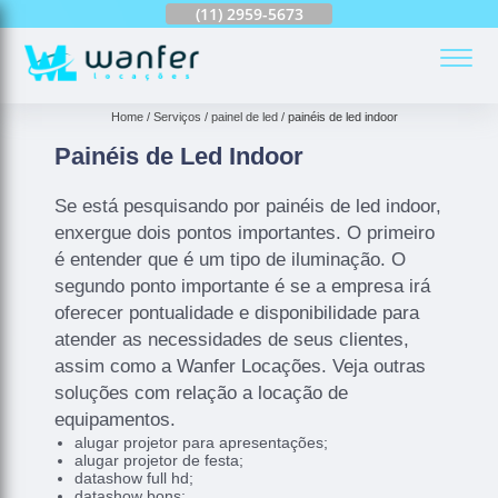
(11)
2959-6624
(11)
2959-5673
(11)
94163-4513
(
Home
Serviços
painel de led
painéis de led indoor
Painéis de Led Indoor
Se está pesquisando por painéis de led indoor,
enxergue dois pontos importantes. O primeiro
é entender que é um tipo de iluminação. O
segundo ponto importante é se a empresa irá
oferecer pontualidade e disponibilidade para
atender as necessidades de seus clientes,
assim como a Wanfer Locações. Veja outras
soluções com relação a locação de
equipamentos.
alugar projetor para apresentações;
alugar projetor de festa;
datashow full hd;
datashow bons;