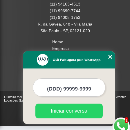
(11) 94163-4513
(11) 99690-7744
(11) 94008-1753
R. da Gávea, 648 - Vila Maria
São Paulo - SP, 02121-020
Home
Empresa
Missão
Olá! Fale agora pelo WhatsApp.
Serviços
Contato
Mapa do site
Mais Serviços
O inteiro teor deste site está sujeito à proteção de direitos autorais. Copyright© Wanfer
Locações (Lei 9610 de 19/02/1998)
Iniciar conversa
1