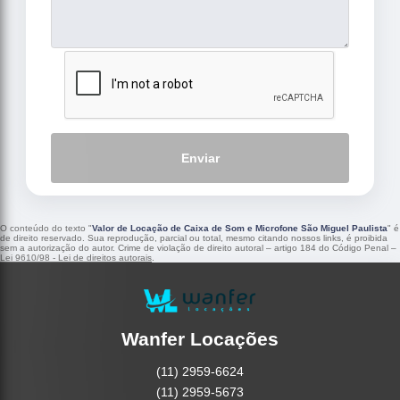
Enviar
O conteúdo do texto "
Valor de Locação de Caixa de Som e Microfone São Miguel Paulista
" é
de direito reservado. Sua reprodução, parcial ou total, mesmo citando nossos links, é proibida
sem a autorização do autor. Crime de violação de direito autoral – artigo 184 do Código Penal –
Lei 9610/98 - Lei de direitos autorais
.
Wanfer Locações
(11) 2959-6624
(11) 2959-5673