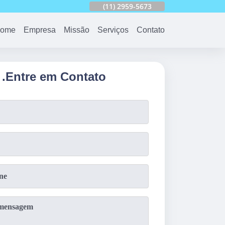
753
(11)
2959-6624
(11)
2959-5673
(11)
94163-4513
ome
Empresa
Missão
Serviços
Contato
.
Entre em Contato