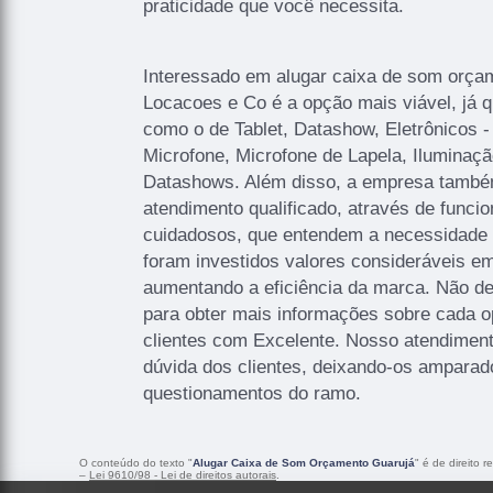
praticidade que você necessita.
Interessado em alugar caixa de som orça
Locacoes e Co é a opção mais viável, já q
como o de Tablet, Datashow, Eletrônicos 
Microfone, Microfone de Lapela, Ilumina
Datashows. Além disso, a empresa tamb
atendimento qualificado, através de funcio
cuidadosos, que entendem a necessidade 
foram investidos valores consideráveis em
aumentando a eficiência da marca. Não de
para obter mais informações sobre cada o
clientes com Excelente. Nosso atendimen
dúvida dos clientes, deixando-os amparad
questionamentos do ramo.
O conteúdo do texto "
Alugar Caixa de Som Orçamento Guarujá
" é de direito 
–
Lei 9610/98 - Lei de direitos autorais
.