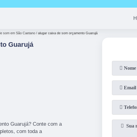
(11)
94163-4513
(11)
99690-7744
(11)
94008-1
H
 de som em São Caetano
alugar caixa de som orçamento Guarujá
to Guarujá
ento Guarujá? Conte com a
pletos, com toda a