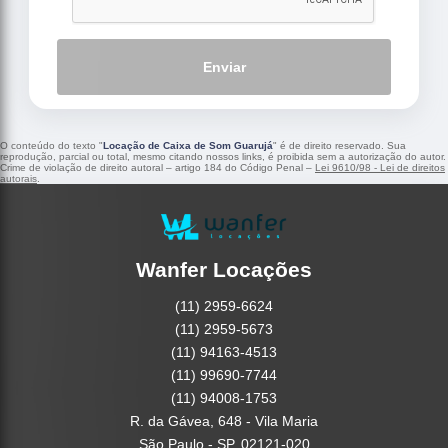
Enviar
O conteúdo do texto "
Locação de Caixa de Som Guarujá
" é de direito reservado. Sua
reprodução, parcial ou total, mesmo citando nossos links, é proibida sem a autorização do autor.
Crime de violação de direito autoral – artigo 184 do Código Penal –
Lei 9610/98 - Lei de direitos
autorais
.
Wanfer Locações
(11) 2959-6624
(11) 2959-5673
(11) 94163-4513
(11) 99690-7744
(11) 94008-1753
R. da Gávea, 648 - Vila Maria
São Paulo - SP, 02121-020