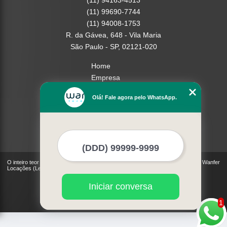
(11) 94163-4513
(11) 99690-7744
(11) 94008-1753
R. da Gávea, 648 - Vila Maria
São Paulo - SP, 02121-020
Home
Empresa
Missão
Olá! Fale agora pelo WhatsApp.
Serviços
Contato
Mapa do site
Mais Serviços
O inteiro teor deste site está sujeito à proteção de direitos autorais. Copyright© Wanfer
Locações (Lei 9610 de 19/02/1998)
Iniciar conversa
1