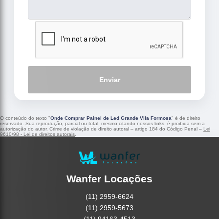
Enviar
O conteúdo do texto "
Onde Comprar Painel de Led Grande Vila Formosa
" é de direito
reservado. Sua reprodução, parcial ou total, mesmo citando nossos links, é proibida sem a
autorização do autor. Crime de violação de direito autoral – artigo 184 do Código Penal –
Lei
9610/98 - Lei de direitos autorais
.
Wanfer Locações
(11) 2959-6624
(11) 2959-5673