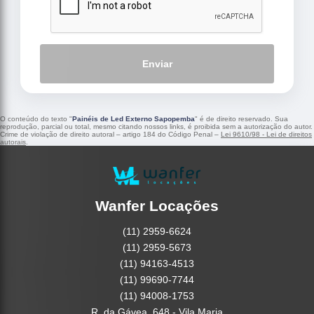
Enviar
O conteúdo do texto "
Painéis de Led Externo Sapopemba
" é de direito reservado. Sua
reprodução, parcial ou total, mesmo citando nossos links, é proibida sem a autorização do autor.
Crime de violação de direito autoral – artigo 184 do Código Penal –
Lei 9610/98 - Lei de direitos
autorais
.
Wanfer Locações
(11) 2959-6624
(11) 2959-5673
(11) 94163-4513
(11) 99690-7744
(11) 94008-1753
R. da Gávea, 648 - Vila Maria