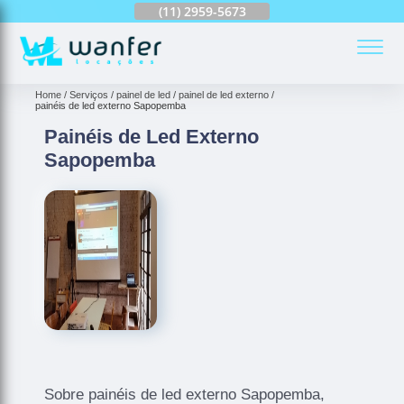
(11)
2959-6624
(11)
2959-5673
(11)
94163-4513
(
Home
Serviços
painel de led
painel de led externo
painéis de led externo Sapopemba
Painéis de Led Externo
Sapopemba
Sobre painéis de led externo Sapopemba,