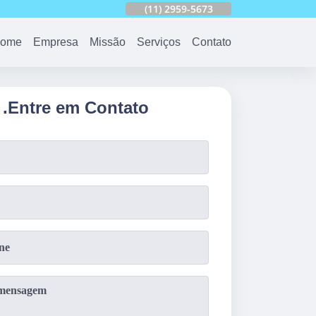
753
(11)
2959-6624
(11)
2959-5673
(11)
94163-4513
ome
Empresa
Missão
Serviços
Contato
.
Entre em Contato