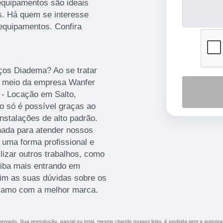
equipamentos são ideais
s. Há quem se interesse
equipamentos. Confira
eços Diadema? Ao se tratar
or meio da empresa Wanfer
 - Locação em Salto,
o só é possível graças ao
instalações de alto padrão.
ada para atender nossos
 uma forma profissional e
lizar outros trabalhos, como
aiba mais entrando em
im as suas dúvidas sobre os
o ramo com a melhor marca.
eservado. Sua reprodução, parcial ou total, mesmo citando nossos links, é proibida sem a autoriz