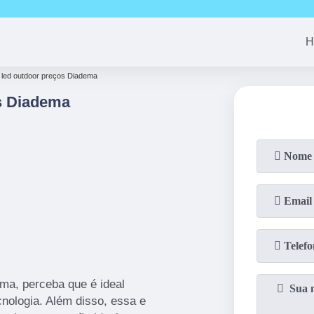
(11)
94163-4513
(11)
99690-7744
(11)
94008-1
H
e led outdoor preços Diadema
s Diadema
ma, perceba que é ideal
cnologia. Além disso, essa e