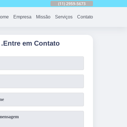
753
(11)
2959-6624
(11)
2959-5673
(11)
94163-4513
ome
Empresa
Missão
Serviços
Contato
.
Entre em Contato