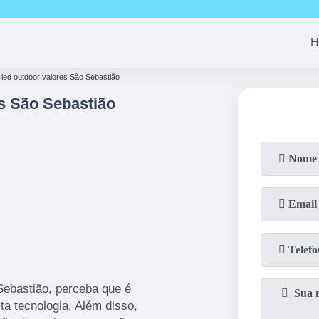
(11)
94163-4513
(11)
99690-7744
(11)
94008-1
H
 led outdoor valores São Sebastião
s São Sebastião
Sebastião, perceba que é
lta tecnologia. Além disso,