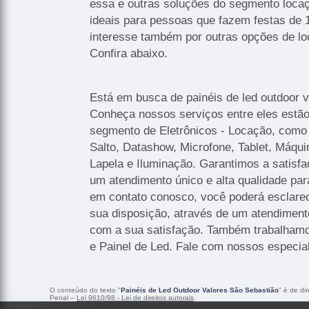
essa e outras soluções do segmento loca
ideais para pessoas que fazem festas de
interesse também por outras opções de l
Confira abaixo.
Está em busca de painéis de led outdoor 
Conheça nossos serviços entre eles estã
segmento de Eletrônicos - Locação, como
Salto, Datashow, Microfone, Tablet, Máqu
Lapela e Iluminação. Garantimos a satisfa
um atendimento único e alta qualidade par
em contato conosco, você poderá esclare
sua disposição, através de um atendimen
com a sua satisfação. Também trabalham
e Painel de Led. Fale com nossos especial
O conteúdo do texto "
Painéis de Led Outdoor Valores São Sebastião
" é de di
Penal –
Lei 9610/98 - Lei de direitos autorais
.