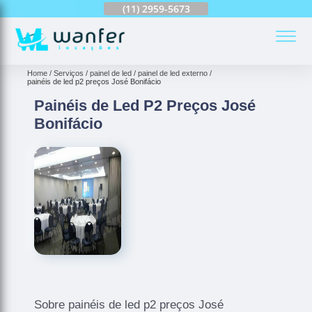
(11)
2959-6624
(11)
2959-5673
(11)
94163-4513
(
Home
Serviços
painel de led
painel de led externo
painéis de led p2 preços José Bonifácio
Painéis de Led P2 Preços José
Bonifácio
Sobre painéis de led p2 preços José