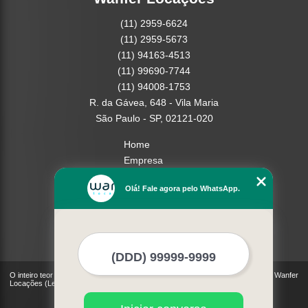
(11) 2959-6624
(11) 2959-5673
(11) 94163-4513
(11) 99690-7744
(11) 94008-1753
R. da Gávea, 648 - Vila Maria
São Paulo - SP, 02121-020
Home
Empresa
Missão
Olá! Fale agora pelo WhatsApp.
Serviços
Contato
Mapa do site
Mais Serviços
O inteiro teor deste site está sujeito à proteção de direitos autorais. Copyright© Wanfer
Locações (Lei 9610 de 19/02/1998)