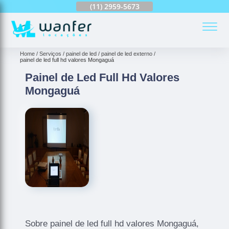
(11)
2959-6624
(11)
2959-5673
(11)
94163-4513
(
Home
Serviços
painel de led
painel de led externo
painel de led full hd valores Mongaguá
Painel de Led Full Hd Valores
Mongaguá
Sobre painel de led full hd valores Mongaguá,