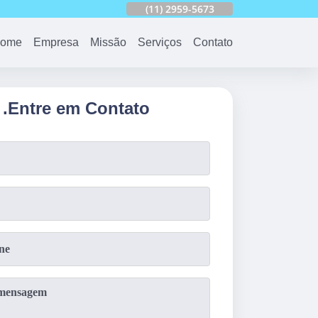
753
(11)
2959-6624
(11)
2959-5673
(11)
94163-4513
ome
Empresa
Missão
Serviços
Contato
.
Entre em Contato