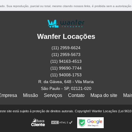
rvado. Sua reprodução, parcial ou total, mesmo citando nossos links, é proibida sem a autorização
Wanfer Locações
(11) 2959-6624
(11) 2959-5673
(11) 94163-4513
(11) 99690-7744
(11) 94008-1753
R. da Gávea, 648 - Vila Maria
São Paulo - SP, 02121-020
Empresa
Missão
Serviços
Contato
Mapa do site
Mai
deste site está sujeito à proteção de direitos autorais. Copyright© Wanfer Locações (Lei 961