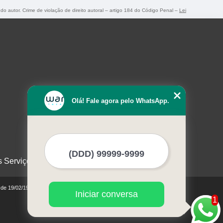
 do autor. Crime de violação de direito autoral – artigo 184 do Código Penal –
Lei
Olá! Fale agora pelo WhatsApp.
s Serviços
0 de 19/02/1998)
Iniciar conversa
1