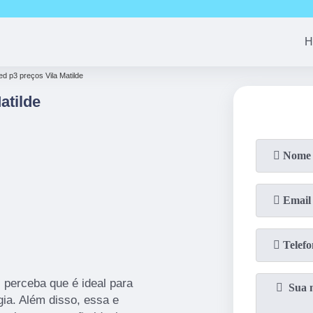
(11)
94163-4513
(11)
99690-7744
(11)
94008-1
H
led p3 preços Vila Matilde
atilde
, perceba que é ideal para
gia. Além disso, essa e