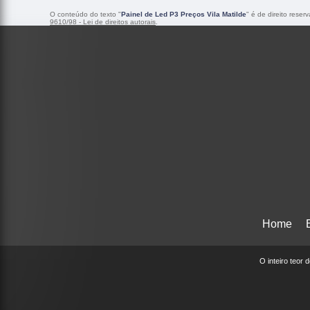
O conteúdo do texto "
Painel de Led P3 Preços Vila Matilde
" é de direito rese
9610/98 - Lei de direitos autorais
.
Home
O inteiro teor 