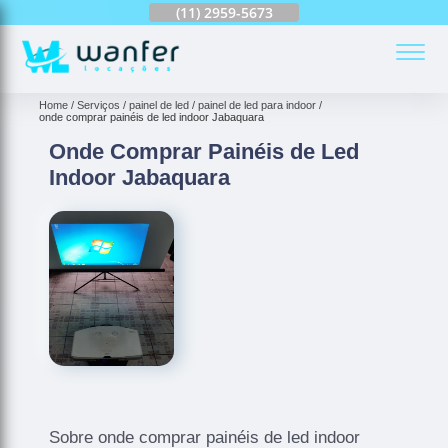
(11)
2959-6624
(11)
2959-5673
(11)
94163-4513
(
Home
Serviços
painel de led
painel de led para indoor
onde comprar painéis de led indoor Jabaquara
Onde Comprar Painéis de Led
Indoor Jabaquara
Sobre onde comprar painéis de led indoor