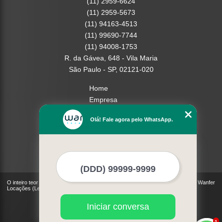
(11) 2959-6624
(11) 2959-5673
(11) 94163-4513
(11) 99690-7744
(11) 94008-1753
R. da Gávea, 648 - Vila Maria
São Paulo - SP, 02121-020
Home
Empresa
Missão
Olá! Fale agora pelo WhatsApp.
Serviços
Contato
Mapa do site
Mais Serviços
O inteiro teor deste site está sujeito à proteção de direitos autorais. Copyright© Wanfer
Locações (Lei 9610 de 19/02/1998)
Iniciar conversa