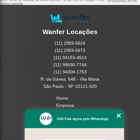
direitos autorais
.
Wanfer Locações
(11) 2959-6624
(11) 2959-5673
(11) 94163-4513
(11) 99690-7744
(11) 94008-1753
R. da Gávea, 648 - Vila Maria
São Paulo - SP, 02121-020
Home
Empresa
Missão
Olá! Fale agora pelo WhatsApp.
Serviços
Contato
Mapa do site