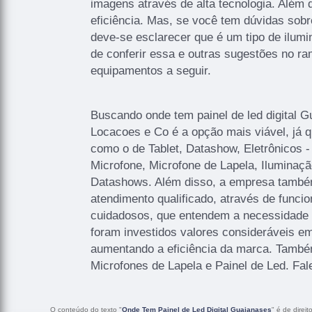
imagens através de alta tecnologia. Além 
eficiência. Mas, se você tem dúvidas sobr
deve-se esclarecer que é um tipo de ilum
de conferir essa e outras sugestões no r
equipamentos a seguir.
Buscando onde tem painel de led digital 
Locacoes e Co é a opção mais viável, já q
como o de Tablet, Datashow, Eletrônicos 
Microfone, Microfone de Lapela, Ilumina
Datashows. Além disso, a empresa tamb
atendimento qualificado, através de funcio
cuidadosos, que entendem a necessidade 
foram investidos valores consideráveis em
aumentando a eficiência da marca. Tamb
Microfones de Lapela e Painel de Led. Fal
O conteúdo do texto "
Onde Tem Painel de Led Digital Guaianases
" é de direi