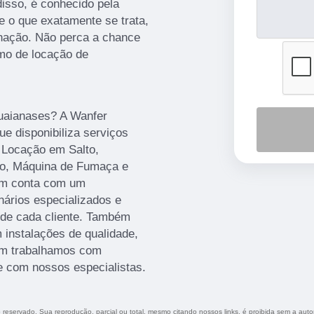
disso, é conhecido pela
e o que exatamente se trata,
inação. Não perca a chance
amo de locação de
Guaianases? A Wanfer
ue disponibiliza serviços
- Locação em Salto,
ção, Máquina de Fumaça e
ém conta com um
nários especializados e
de cada cliente. Também
 instalações de qualidade,
ém trabalhamos com
e com nossos especialistas.
to reservado. Sua reprodução, parcial ou total, mesmo citando nossos links, é proibida sem a auto