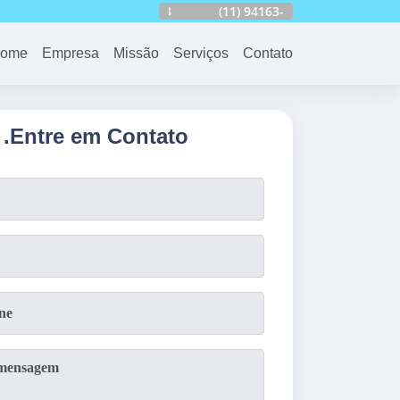
24
(11)
2959-5673
(11)
94163-4513
(11)
99690-7744
ome
Empresa
Missão
Serviços
Contato
.
Entre em Contato