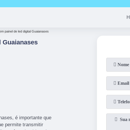
63-4513
(11)
99690-7744
(11)
94008-1753
(11)
2959-66
H
em painel de led digital Guaianases
l Guaianases
anases, é importante que
e permite transmitir