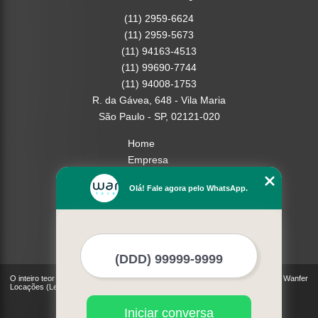
(11) 2959-6624
(11) 2959-5673
(11) 94163-4513
(11) 99690-7744
(11) 94008-1753
R. da Gávea, 648 - Vila Maria
São Paulo - SP, 02121-020
Home
Empresa
Missão
Olá! Fale agora pelo WhatsApp.
Serviços
Contato
Mapa do site
Mais Serviços
O inteiro teor deste site está sujeito à proteção de direitos autorais. Copyright© Wanfer
Locações (Lei 9610 de 19/02/1998)
Iniciar conversa