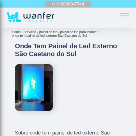
(11)
94163-4513
(11)
99690-7744
(11)
94008-1753
(
Home
Serviços
painel de led
painel de led para indoor
onde tem painel de led externo São Caetano do Sul
Onde Tem Painel de Led Externo
São Caetano do Sul
Sobre onde tem painel de led externo São