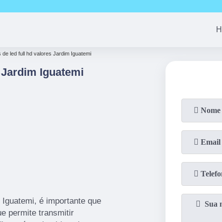
(11)
94163-4513
(11)
99690-7744
(11)
94008-1
H
s de led full hd valores Jardim Iguatemi
 Jardim Iguatemi
m Iguatemi, é importante que
e permite transmitir