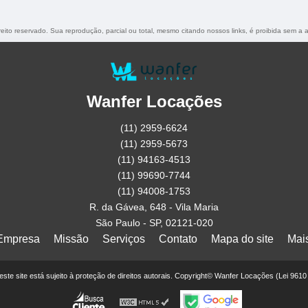
ireito reservado. Sua reprodução, parcial ou total, mesmo citando nossos links, é proibida sem a a
Wanfer Locações
(11) 2959-6624
(11) 2959-5673
(11) 94163-4513
(11) 99690-7744
(11) 94008-1753
R. da Gávea, 648 - Vila Maria
São Paulo - SP, 02121-020
Empresa
Missão
Serviços
Contato
Mapa do site
Mai
deste site está sujeito à proteção de direitos autorais. Copyright© Wanfer Locações (Lei 961