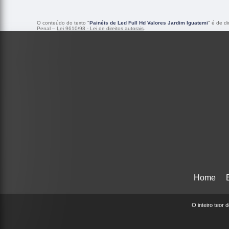
O conteúdo do texto "
Painéis de Led Full Hd Valores Jardim Iguatemi
" é de d
Penal –
Lei 9610/98 - Lei de direitos autorais
.
Home
O inteiro teor 