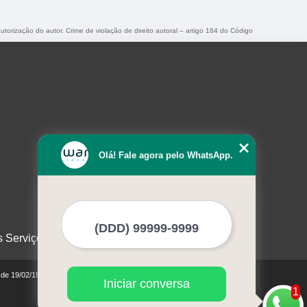
utorização do autor. Crime de violação de direito autoral – artigo 184 do Código
Olá! Fale agora pelo WhatsApp.
s Serviços
0 de 19/02/1998)
Iniciar conversa
1