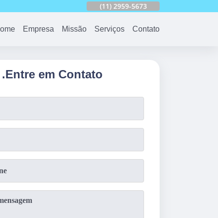
753
(11)
2959-6624
(11)
2959-5673
(11)
94163-4513
ome
Empresa
Missão
Serviços
Contato
.
Entre em Contato