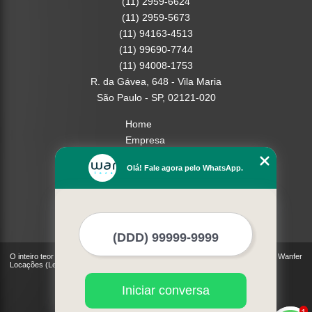
(11) 2959-6624
(11) 2959-5673
(11) 94163-4513
(11) 99690-7744
(11) 94008-1753
R. da Gávea, 648 - Vila Maria
São Paulo - SP, 02121-020
Home
Empresa
Missão
Olá! Fale agora pelo WhatsApp.
Serviços
Contato
Mapa do site
Mais Serviços
O inteiro teor deste site está sujeito à proteção de direitos autorais. Copyright© Wanfer
Locações (Lei 9610 de 19/02/1998)
Iniciar conversa