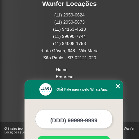
Wanfer Locações
(11) 2959-6624
(11) 2959-5673
(11) 94163-4513
(11) 99690-7744
(11) 94008-1753
R. da Gávea, 648 - Vila Maria
São Paulo - SP, 02121-020
Home
Empresa
Missão
Olá! Fale agora pelo WhatsApp.
Serviços
Contato
Mapa do site
Mais Serviços
O inteiro teor deste site está sujeito à proteção de direitos autorais. Copyright© Wanfer
Locações (Lei 9610 de 19/02/1998)