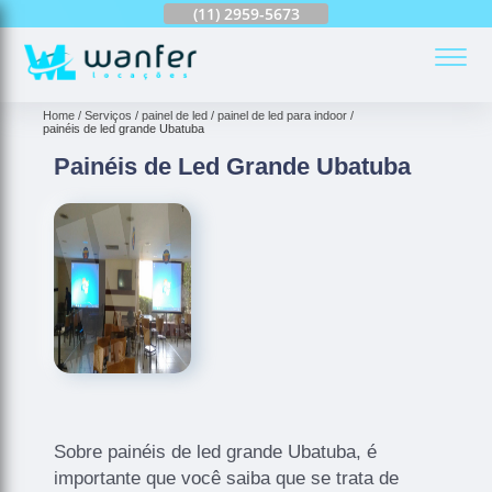
(11)
2959-6624
(11)
2959-5673
(11)
94163-4513
(
Home
Serviços
painel de led
painel de led para indoor
painéis de led grande Ubatuba
Painéis de Led Grande Ubatuba
Sobre painéis de led grande Ubatuba, é
importante que você saiba que se trata de