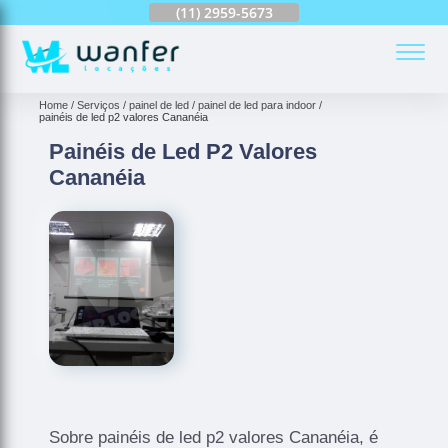
(11)
2959-6624
(11)
2959-5673
(11)
94163-4513
(
Home
Serviços
painel de led
painel de led para indoor
painéis de led p2 valores Cananéia
Painéis de Led P2 Valores
Cananéia
Sobre painéis de led p2 valores Cananéia, é