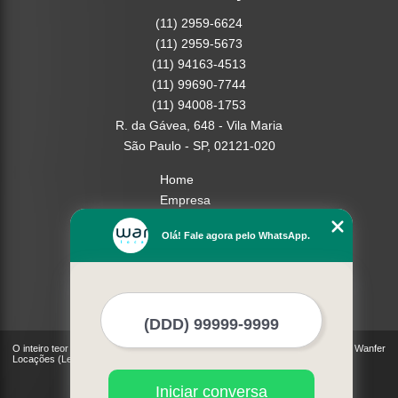
(11) 2959-6624
(11) 2959-5673
(11) 94163-4513
(11) 99690-7744
(11) 94008-1753
R. da Gávea, 648 - Vila Maria
São Paulo - SP, 02121-020
Home
Empresa
Missão
Olá! Fale agora pelo WhatsApp.
Serviços
Contato
Mapa do site
Mais Serviços
O inteiro teor deste site está sujeito à proteção de direitos autorais. Copyright© Wanfer
Locações (Lei 9610 de 19/02/1998)
Iniciar conversa