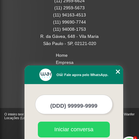
(11) 2959-6624
(11) 2959-5673
(11) 94163-4513
(11) 99690-7744
(11) 94008-1753
R. da Gávea, 648 - Vila Maria
São Paulo - SP, 02121-020
Home
Empresa
Missão
Olá! Fale agora pelo WhatsApp.
Serviços
Contato
Mapa do site
Mais Serviços
O inteiro teor deste site está sujeito à proteção de direitos autorais. Copyright© Wanfer
Locações (Lei 9610 de 19/02/1998)
Iniciar conversa