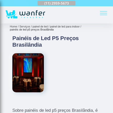
(11)
2959-6624
(11)
2959-5673
(11)
94163-4513
(
Home
Serviços
painel de led
painel de led para indoor
painéis de led p5 preços Brasilândia
Painéis de Led P5 Preços
Brasilândia
Sobre painéis de led p5 preços Brasilândia, é