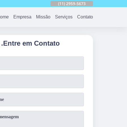
753
(11)
2959-6624
(11)
2959-5673
(11)
94163-4513
ome
Empresa
Missão
Serviços
Contato
.
Entre em Contato