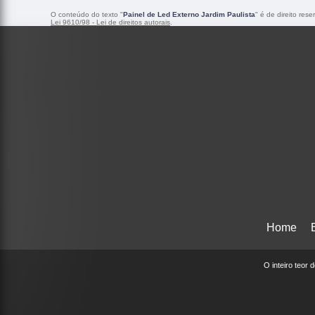
O conteúdo do texto "
Painel de Led Externo Jardim Paulista
" é de direito res
Lei 9610/98 - Lei de direitos autorais
.
Home
O inteiro teor 