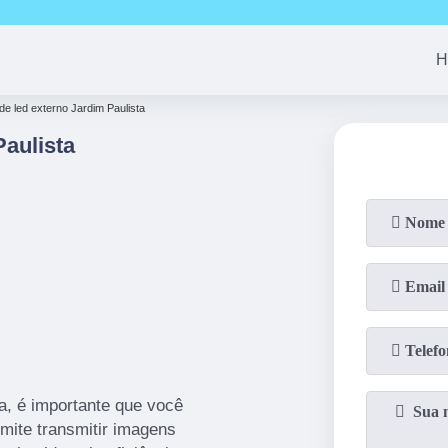
(11)
94163-4513
(11)
99690-7744
(11)
94008-1
H
 de led externo Jardim Paulista
Paulista
ta, é importante que você
mite transmitir imagens