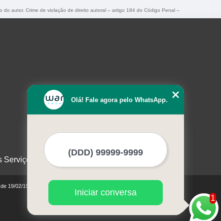
o do autor. Crime de violação de direito autoral – artigo 184 do Código Penal –
Olá! Fale agora pelo WhatsApp.
s Serviços
0 de 19/02/1998)
Iniciar conversa
1