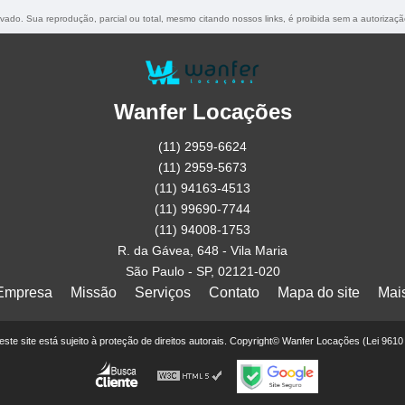
ervado. Sua reprodução, parcial ou total, mesmo citando nossos links, é proibida sem a autorizaçã
Wanfer Locações
(11) 2959-6624
(11) 2959-5673
(11) 94163-4513
(11) 99690-7744
(11) 94008-1753
R. da Gávea, 648 - Vila Maria
São Paulo - SP, 02121-020
Empresa
Missão
Serviços
Contato
Mapa do site
Mai
deste site está sujeito à proteção de direitos autorais. Copyright© Wanfer Locações (Lei 961