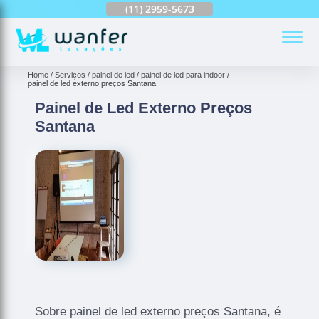
(11)
2959-6624
(11)
2959-5673
(11)
94163-4513
(
Home
Serviços
painel de led
painel de led para indoor
painel de led externo preços Santana
Painel de Led Externo Preços
Santana
Sobre painel de led externo preços Santana, é