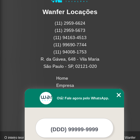
Wanfer Locações
(11) 2959-6624
(11) 2959-5673
(11) 94163-4513
(11) 99690-7744
(11) 94008-1753
R. da Gávea, 648 - Vila Maria
São Paulo - SP, 02121-020
Home
Empresa
Missão
Olá! Fale agora pelo WhatsApp.
Serviços
Contato
Mapa do site
Mais Serviços
O inteiro teor deste site está sujeito à proteção de direitos autorais. Copyright© Wanfer