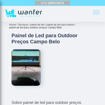
(11)
2959-6624
(11)
2959-5673
(11)
94163-4513
(
Home
Serviços
painel de led
painel de led para indoor
painel de led para outdoor preços Campo Belo
Painel de Led para Outdoor
Preços Campo Belo
Sobre painel de led para outdoor preços