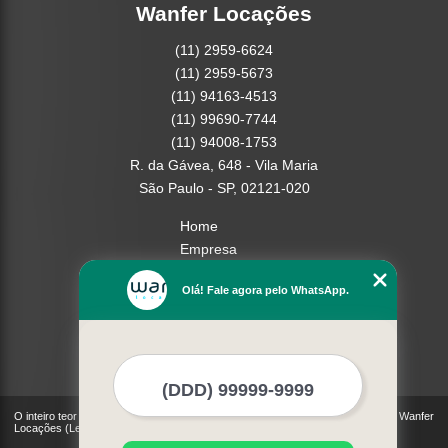
Wanfer Locações
(11) 2959-6624
(11) 2959-5673
(11) 94163-4513
(11) 99690-7744
(11) 94008-1753
R. da Gávea, 648 - Vila Maria
São Paulo - SP, 02121-020
Home
Empresa
Missão
Olá! Fale agora pelo WhatsApp.
Serviços
Contato
Mapa do site
Mais Serviços
O inteiro teor deste site está sujeito à proteção de direitos autorais. Copyright© Wanfer
Locações (Lei 9610 de 19/02/1998)