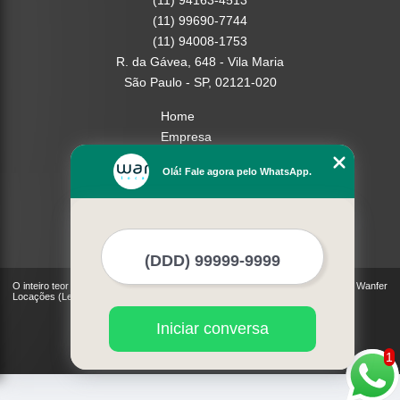
(11) 94163-4513
(11) 99690-7744
(11) 94008-1753
R. da Gávea, 648 - Vila Maria
São Paulo - SP, 02121-020
Home
Empresa
Missão
Olá! Fale agora pelo WhatsApp.
Serviços
Contato
Mapa do site
Mais Serviços
O inteiro teor deste site está sujeito à proteção de direitos autorais. Copyright© Wanfer
Locações (Lei 9610 de 19/02/1998)
Iniciar conversa
1