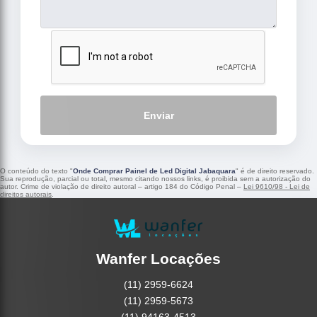
Enviar
O conteúdo do texto "
Onde Comprar Painel de Led Digital Jabaquara
" é de direito reservado.
Sua reprodução, parcial ou total, mesmo citando nossos links, é proibida sem a autorização do
autor. Crime de violação de direito autoral – artigo 184 do Código Penal –
Lei 9610/98 - Lei de
direitos autorais
.
Wanfer Locações
(11) 2959-6624
(11) 2959-5673