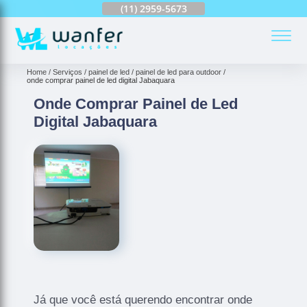
(11)
2959-6624
(11)
2959-5673
(11)
94163-4513
(
Home
Serviços
painel de led
painel de led para outdoor
onde comprar painel de led digital Jabaquara
Onde Comprar Painel de Led
Digital Jabaquara
Já que você está querendo encontrar onde