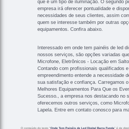
que é um tipo de iluminação. O segundo p
empresa irá oferecer pontualidade e dispon
necessidades de seus clientes, assim co
quem se interesse também por outras opç
equipamentos. Confira abaixo.
Interessado em onde tem painéis de led d
nossos serviços, são opções variadas qu
Microfone, Eletrônicos - Locação em Salto
Contando com profissionais qualificados e
empreendimento entende a necessidade de
sua satisfação e confiança. Carregamos o
Melhores Equipamentos Para Que os Even
Sucesso., a empresa nos destacando no
oferecemos outros serviços, como Microf
Lapela. Entre em contato conosco para ma
O conteúdo do texto "
Onde Tem Painéis de Led Digital Barra Funda
" é de dire