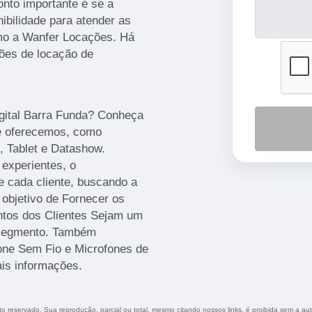
onto importante é se a
ibilidade para atender as
mo a Wanfer Locações. Há
ões de locação de
igital Barra Funda? Conheça
e oferecemos, como
, Tablet e Datashow.
 experientes, o
 cada cliente, buscando a
 objetivo de Fornecer os
tos dos Clientes Sejam um
 segmento. Também
one Sem Fio e Microfones de
is informações.
ito reservado. Sua reprodução, parcial ou total, mesmo citando nossos links, é proibida sem a aut