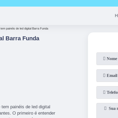
(11)
94163-4513
(11)
99690-7744
(11)
94008-1
H
tem painéis de led digital Barra Funda
al Barra Funda
tem painéis de led digital
antes. O primeiro é entender