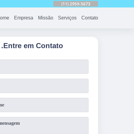
753
(11)
2959-6624
(11)
2959-5673
(11)
94163-4513
ome
Empresa
Missão
Serviços
Contato
.
Entre em Contato