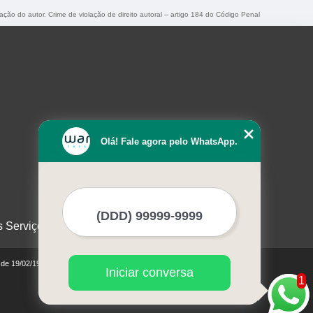
zação do autor. Crime de violação de direito autoral – artigo 184 do Código Penal
Olá! Fale agora pelo WhatsApp.
s Serviços
0 de 19/02/1998)
Iniciar conversa
1