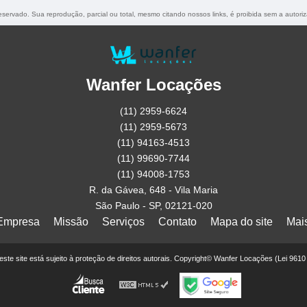
 reservado. Sua reprodução, parcial ou total, mesmo citando nossos links, é proibida sem a autori
Wanfer Locações
(11) 2959-6624
(11) 2959-5673
(11) 94163-4513
(11) 99690-7744
(11) 94008-1753
R. da Gávea, 648 - Vila Maria
São Paulo - SP, 02121-020
Empresa
Missão
Serviços
Contato
Mapa do site
Mai
deste site está sujeito à proteção de direitos autorais. Copyright© Wanfer Locações (Lei 961