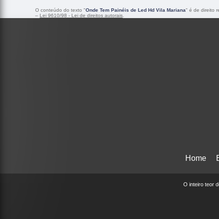
O conteúdo do texto "
Onde Tem Painéis de Led Hd Vila Mariana
" é de direito
–
Lei 9610/98 - Lei de direitos autorais
.
Home
O inteiro teor 