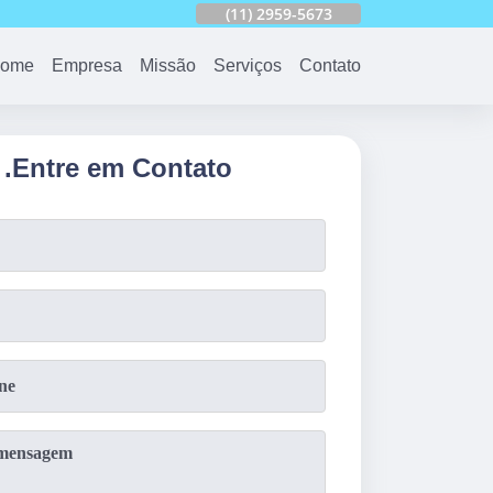
753
(11)
2959-6624
(11)
2959-5673
(11)
94163-4513
ome
Empresa
Missão
Serviços
Contato
.
Entre em Contato