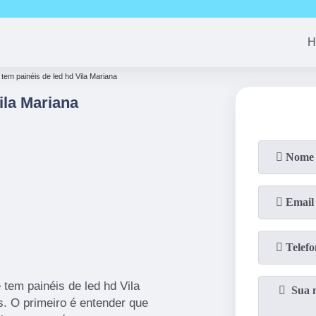
(11)
94163-4513
(11)
99690-7744
(11)
94008-1
H
tem painéis de led hd Vila Mariana
ila Mariana
tem painéis de led hd Vila
s. O primeiro é entender que