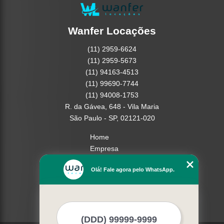
Wanfer Locações
(11) 2959-6624
(11) 2959-5673
(11) 94163-4513
(11) 99690-7744
(11) 94008-1753
R. da Gávea, 648 - Vila Maria
São Paulo - SP, 02121-020
Home
Empresa
Missão
Olá! Fale agora pelo WhatsApp.
Serviços
Contato
Mapa do site
Mais Serviços