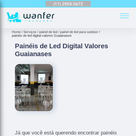
(11)
2959-6624
(11)
2959-5673
(11)
94163-4513
(
Home
Serviços
painel de led
painel de led para outdoor
painéis de led digital valores Guaianases
Painéis de Led Digital Valores
Guaianases
Já que você está querendo encontrar painéis