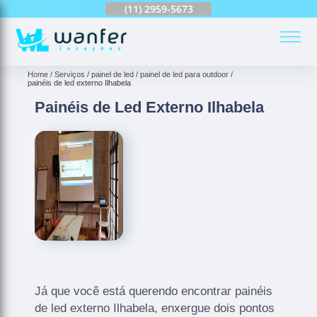
(11)
2959-6624
(11)
2959-5673
(11)
94163-4513
(
Home
Serviços
painel de led
painel de led para outdoor
painéis de led externo Ilhabela
Painéis de Led Externo Ilhabela
Já que você está querendo encontrar painéis
de led externo Ilhabela, enxergue dois pontos