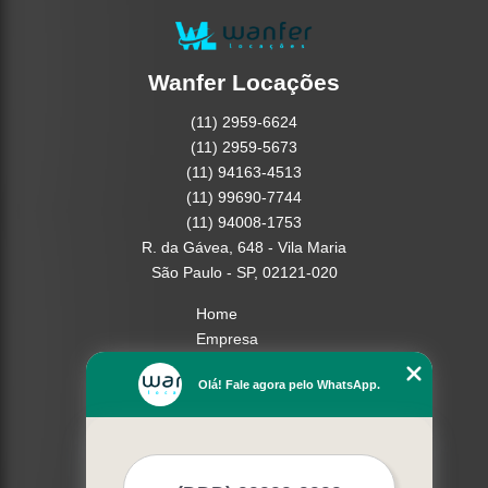
Wanfer Locações
(11) 2959-6624
(11) 2959-5673
(11) 94163-4513
(11) 99690-7744
(11) 94008-1753
R. da Gávea, 648 - Vila Maria
São Paulo - SP, 02121-020
Home
Empresa
Missão
Olá! Fale agora pelo WhatsApp.
Serviços
Contato
Mapa do site
Mais Serviços