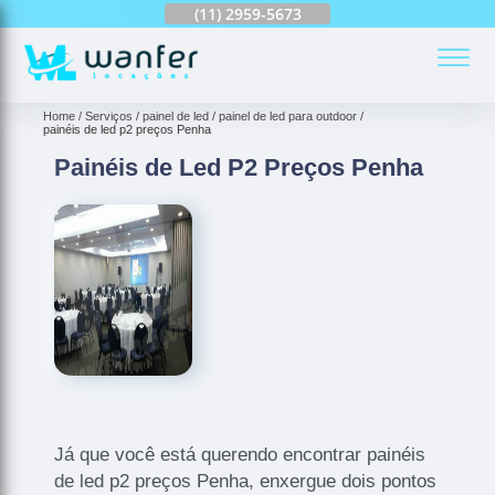
(11)
2959-6624
(11)
2959-5673
(11)
94163-4513
(
Home
Serviços
painel de led
painel de led para outdoor
painéis de led p2 preços Penha
Painéis de Led P2 Preços Penha
Já que você está querendo encontrar painéis
de led p2 preços Penha, enxergue dois pontos