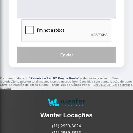
Enviar
O conteúdo do texto "
Painéis de Led P2 Preços Penha
" é de direito reservado. Sua
reprodução, parcial ou total, mesmo citando nossos links, é proibida sem a autorização do autor.
Crime de violação de direito autoral – artigo 184 do Código Penal –
Lei 9610/98 - Lei de direitos
autorais
.
Wanfer Locações
(11) 2959-6624
(11) 2959-5673