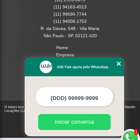
(11) 94163-4513
(11) 99690-7744
(11) 94008-1753
R. da Gávea, 648 - Vila Maria
São Paulo - SP, 02121-020
Home
Empresa
Missão
Olá! Fale agora pelo WhatsApp.
Serviços
Contato
Mapa do site
Mais Serviços
O inteiro teor deste site está sujeito à proteção de direitos autorais. Copyright© Wanfer
Locações (Lei 9610 de 19/02/1998)
Iniciar conversa
1