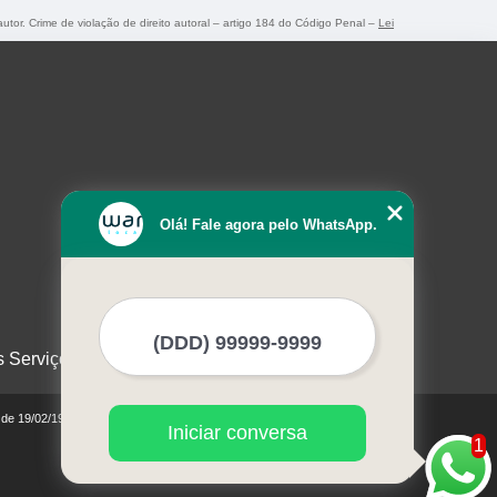
autor. Crime de violação de direito autoral – artigo 184 do Código Penal –
Lei
Olá! Fale agora pelo WhatsApp.
s Serviços
0 de 19/02/1998)
Iniciar conversa
1