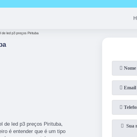
(11)
94163-4513
(11)
99690-7744
(11)
94008-1
H
l de led p3 preços Pirituba
ba
l de led p3 preços Pirituba,
iro é entender que é um tipo