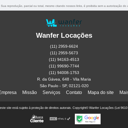
o. Sua reprodução, parcial ou total, mesmo citando nossos links, é proibida sem a autorização do 
Wanfer Locações
(11) 2959-6624
(11) 2959-5673
(11) 94163-4513
(11) 99690-7744
(11) 94008-1753
R. da Gávea, 648 - Vila Maria
São Paulo - SP, 02121-020
Empresa
Missão
Serviços
Contato
Mapa do site
Mai
deste site está sujeito à proteção de direitos autorais. Copyright© Wanfer Locações (Lei 961