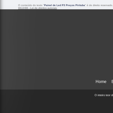
O conteúdo do texto "
Painel de Led P3 Preços Pirituba
" é de direito reservad
9610/98 - Lei de direitos autorais
.
Home
O inteiro teor 