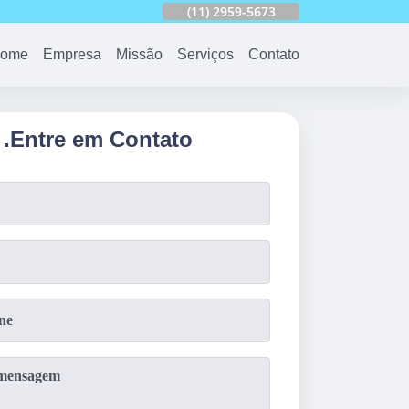
753
(11)
2959-6624
(11)
2959-5673
(11)
94163-4513
ome
Empresa
Missão
Serviços
Contato
.
Entre em Contato