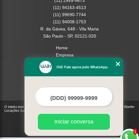
(11) 2959-5673
(11) 94163-4513
(11) 99690-7744
(11) 94008-1753
R. da Gávea, 648 - Vila Maria
São Paulo - SP, 02121-020
Home
Empresa
Missão
Olá! Fale agora pelo WhatsApp.
Serviços
Contato
Mapa do site
Mais Serviços
O inteiro teor deste site está sujeito à proteção de direitos autorais. Copyright© Wanfer
Locações (Lei 9610 de 19/02/1998)
Iniciar conversa
1