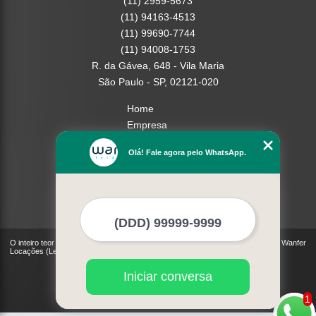
(11) 2959-5673
(11) 94163-4513
(11) 99690-7744
(11) 94008-1753
R. da Gávea, 648 - Vila Maria
São Paulo - SP, 02121-020
Home
Empresa
Missão
Olá! Fale agora pelo WhatsApp.
Serviços
Contato
Mapa do site
Mais Serviços
O inteiro teor deste site está sujeito à proteção de direitos autorais. Copyright© Wanfer
Locações (Lei 9610 de 19/02/1998)
Iniciar conversa
1