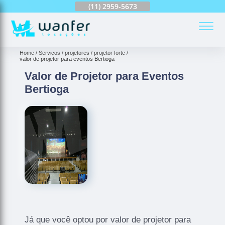
(11)
2959-6624
(11)
2959-5673
(11)
94163-4513
(
Home
Serviços
projetores
projetor forte
valor de projetor para eventos Bertioga
Valor de Projetor para Eventos
Bertioga
Já que você optou por valor de projetor para