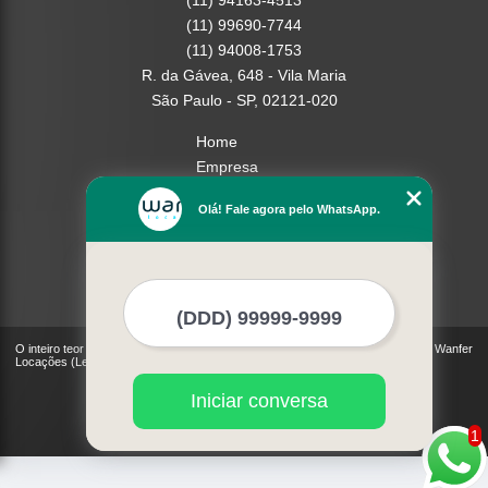
(11) 94163-4513
(11) 99690-7744
(11) 94008-1753
R. da Gávea, 648 - Vila Maria
São Paulo - SP, 02121-020
Home
Empresa
Missão
Olá! Fale agora pelo WhatsApp.
Serviços
Contato
Mapa do site
Mais Serviços
O inteiro teor deste site está sujeito à proteção de direitos autorais. Copyright© Wanfer
Locações (Lei 9610 de 19/02/1998)
Iniciar conversa
1