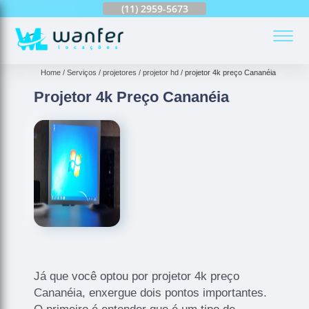
(11)
2959-6624
(11)
2959-5673
(11)
94163-4513
(
Home
Serviços
projetores
projetor hd
projetor 4k preço Cananéia
Projetor 4k Preço Cananéia
Já que você optou por projetor 4k preço
Cananéia, enxergue dois pontos importantes.