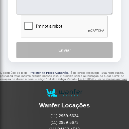
Enviar
O conteúdo do texto "
Projetor 4k Preço Cananéia
" é de direito reservado. Sua reprodução,
parcial ou total, mesmo citando nossos links, é proibida sem a autorização do autor. Crime de
violação de direito autoral – artigo 184 do Código Penal –
Lei 9610/98 - Lei de direitos autorais
.
Wanfer Locações
(11) 2959-6624
(11) 2959-5673