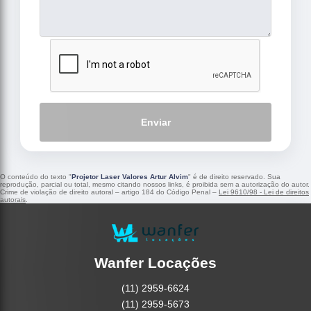
Enviar
O conteúdo do texto "
Projetor Laser Valores Artur Alvim
" é de direito reservado. Sua
reprodução, parcial ou total, mesmo citando nossos links, é proibida sem a autorização do autor.
Crime de violação de direito autoral – artigo 184 do Código Penal –
Lei 9610/98 - Lei de direitos
autorais
.
Wanfer Locações
(11) 2959-6624
(11) 2959-5673