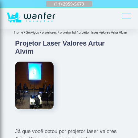
(11)
2959-6624
(11)
2959-5673
(11)
94163-4513
(
Home
Serviços
projetores
projetor hd
projetor laser valores Artur Alvim
Projetor Laser Valores Artur
Alvim
Já que você optou por projetor laser valores