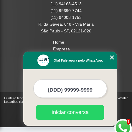
(11) 94163-4513
(11) 99690-7744
(11) 94008-1753
R. da Gávea, 648 - Vila Maria
São Paulo - SP, 02121-020
Home
Empresa
Missão
Olá! Fale agora pelo WhatsApp.
Serviços
Contato
Mapa do site
Mais Serviços
O inteiro teor deste site está sujeito à proteção de direitos autorais. Copyright© Wanfer
Locações (Lei 9610 de 19/02/1998)
Iniciar conversa
1