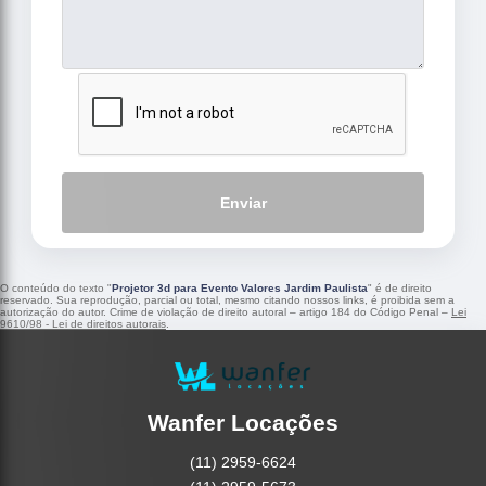
Enviar
O conteúdo do texto "
Projetor 3d para Evento Valores Jardim Paulista
" é de direito
reservado. Sua reprodução, parcial ou total, mesmo citando nossos links, é proibida sem a
autorização do autor. Crime de violação de direito autoral – artigo 184 do Código Penal –
Lei
9610/98 - Lei de direitos autorais
.
Wanfer Locações
(11) 2959-6624