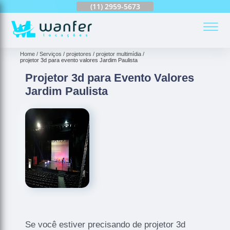
(11)
2959-6624
(11)
2959-5673
(11)
94163-4513
(
Home
Serviços
projetores
projetor multimídia
projetor 3d para evento valores Jardim Paulista
Projetor 3d para Evento Valores
Jardim Paulista
Se você estiver precisando de projetor 3d