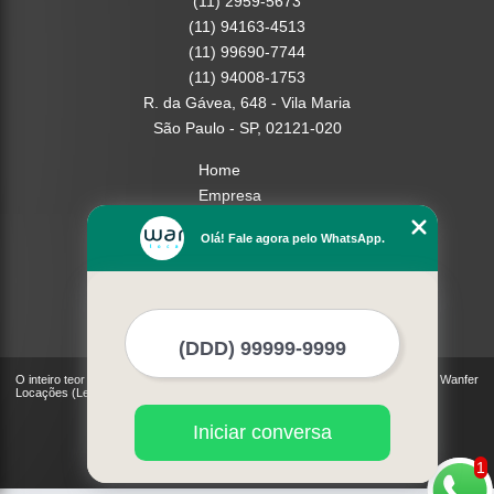
(11) 2959-5673
(11) 94163-4513
(11) 99690-7744
(11) 94008-1753
R. da Gávea, 648 - Vila Maria
São Paulo - SP, 02121-020
Home
Empresa
Missão
Olá! Fale agora pelo WhatsApp.
Serviços
Contato
Mapa do site
Mais Serviços
O inteiro teor deste site está sujeito à proteção de direitos autorais. Copyright© Wanfer
Locações (Lei 9610 de 19/02/1998)
Iniciar conversa
1